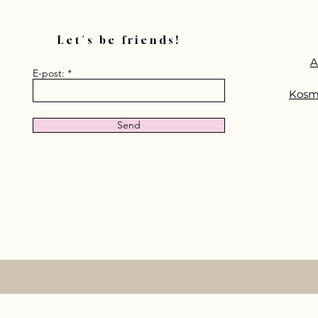
Let´s be friends!
A
E-post:
Kosm
Send