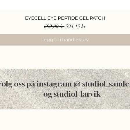
EYECELL EYE PEPTIDE GEL PATCH
Vanlig pris
Salgspris
699,00 kr
594,15 kr
Legg til i handlekurv
Følg oss på instagram @ studiol
_
sande
og studiol_larvik