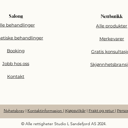
Salong
Nettbutikk
lle behandlinger
Alle produkter
etiske behandlinger
Merkevarer
Booking
Gratis konsultas
Jobb hos oss
Skjønnhetsbrans
Kontakt
Nyhetsbrev
Kontaktinformasjon
|
|
Kjøpsvilkår
|
Frakt og retur
|
Perso
© Alle rettigheter Studio L Sandefjord AS 2024.