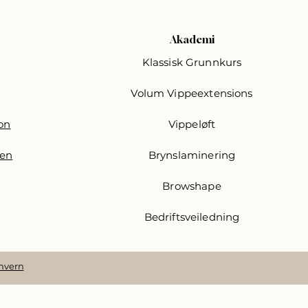
Akademi
Klassisk Grunnkurs
Volum Vippeextensions
jon
Vippeløft
jen
Brynslaminering
Browshape
Bedriftsveiledning
nvern