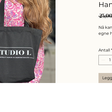
Han
 25,00
Nå kan
egne h
Join T
Antall
Legg