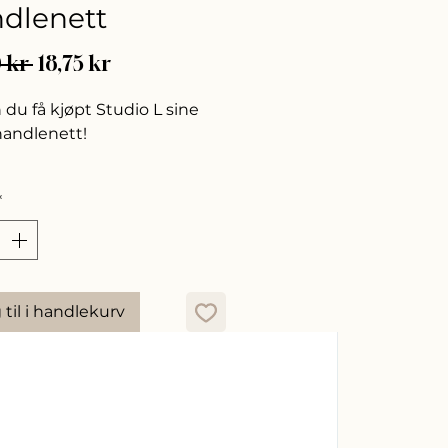
dlenett
Vanlig
Salgspris
 kr 
18,75 kr
pris
 du få kjøpt Studio L sine
andlenett!
he #StudioLClub
*
 til i handlekurv
Nyhet