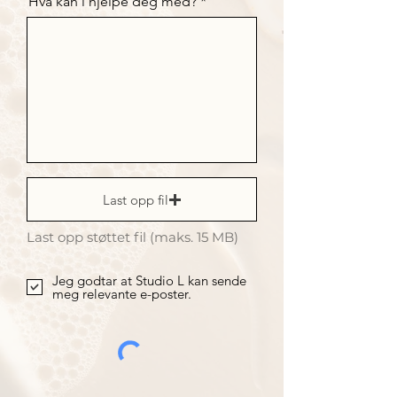
Hva kan i hjelpe deg med?
Last opp fil
Last opp støttet fil (maks. 15 MB)
Jeg godtar at Studio L kan sende
meg relevante e-poster.