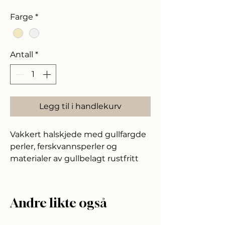
Farge
*
Antall
*
Legg til i handlekurv
Vakkert halskjede med gullfargde
perler, ferskvannsperler og
materialer av gullbelagt rustfritt
stål.
Størrelse: 40cm, justerbar til 45cm
med lenke.
Andre likte også
Nb! Alle smykkene er håndlaget