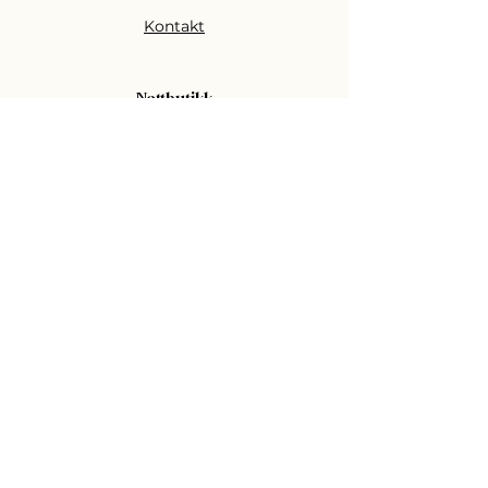
Kontakt
Nettbutikk
Alle produkter
Merkevarer
Gratis konsultasjon
Skjønnhetsbransjen
Akademi
Klassisk Grunnkurs
Volum Vippeextensions