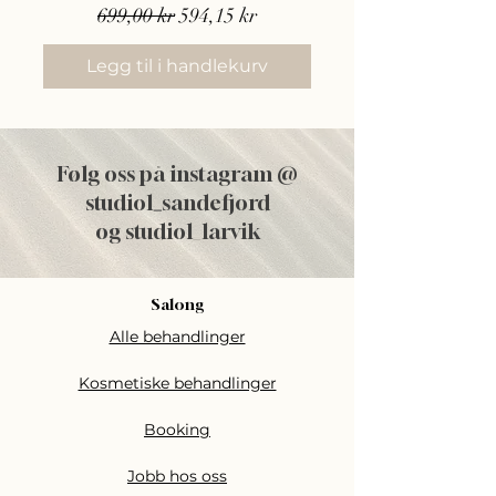
Vanlig pris
Salgspris
699,00 kr
594,15 kr
Legg til i handlekurv
Følg oss på instagram @
studiol
_
sandefjord
og studiol_larvik
Salong
Alle behandlinger
Kosmetiske behandlinger
Booking
Jobb hos oss