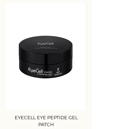
og kan variere noe ut i fra
produktbilder.
Det følger med en fin smykkepose
per ordre for oppbevaring av
smykkene dine.
EYECELL EYE PEPTIDE GEL
PATCH