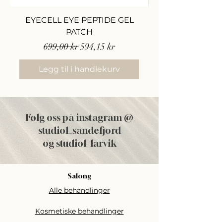
EYECELL EYE PEPTIDE GEL
PATCH
Vanlig pris
Salgspris
699,00 kr
594,15 kr
Legg til i handlekurv
Følg oss på instagram @
studiol
_
sandefjord
og studiol_larvik
Salong
Alle behandlinger
Kosmetiske behandlinger