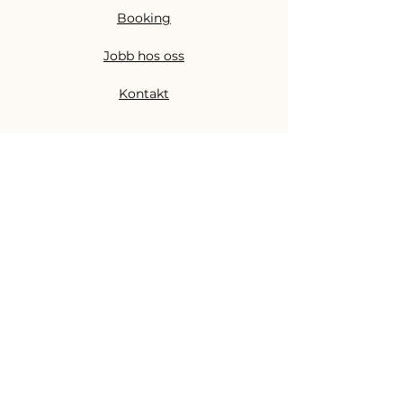
Booking
Jobb hos oss
Kontakt
Nettbutikk
Alle produkter
Merkevarer
Gratis konsultasjon
Skjønnhetsbransjen
Akademi