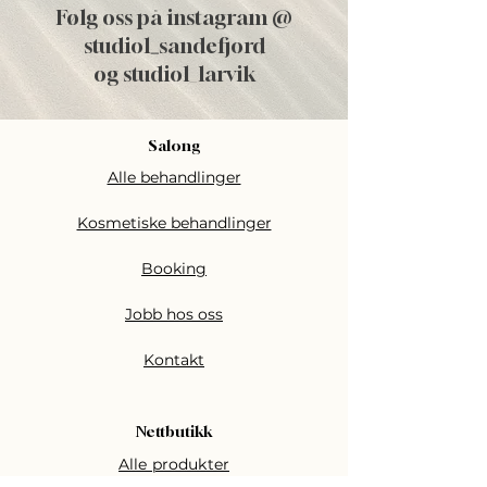
Følg oss på instagram @
nærende
studiol
_
sandefjord
formelen
og studiol_larvik
etterlater
øyepartiet
glattere,
Salong
klarere og
Alle behandlinger
synlig mer
opplivet.
Kosmetiske behandlinger
Booking
Ingredients:
Aloe Barbadensis Leaf Juice
Jobb hos oss
Hyaluronic Acid Complex
Kontakt
Caffeine
Acetyl Tetrapeptide-5
Pseudoalteromonas Ferment
Nettbutikk
Extract
Alle produkter