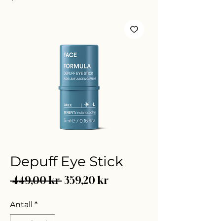
Depuff Eye Stick
Vanlig
Salgspris
 449,00 kr 
359,20 kr
pris
Antall
*