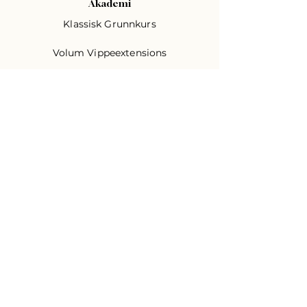
Akademi
Klassisk Grunnkurs
Volum Vippeextensions
Vippeløft
Brynslaminering
Browshape
Bedriftsveiledning
Let´s be friends!
E-post:
Send