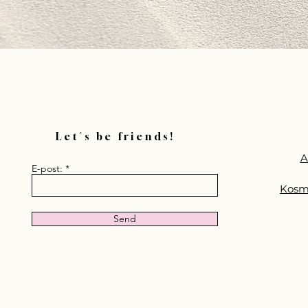
Rosacea
Let´s be friends!
A
E-post:
Kosm
Send