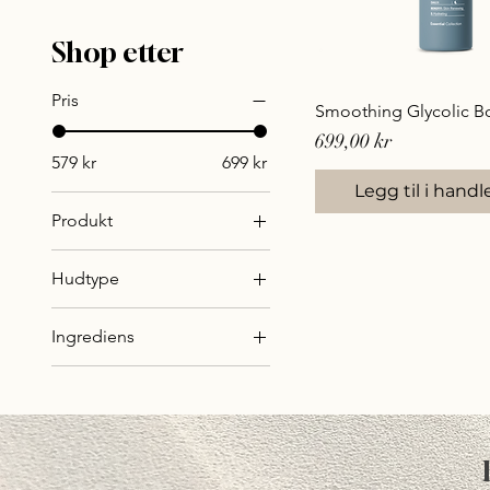
Shop etter
Pris
Smoothing Glycolic B
Pris
699,00 kr
579 kr
699 kr
Legg til i hand
Produkt
Ansiktsrens
Hudtype
Kropp
Akne
Peeling
Ingrediens
Anti-age
Fuktighet
Fet hud
Glykolsyre
Keratosis Pilaris
Salisylsyre
Kombinert hud
Pigmentering