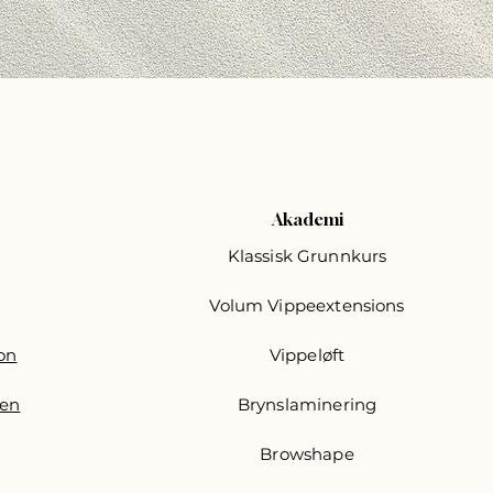
Akademi
Klassisk Grunnkurs
Volum Vippeextensions
jon
Vippeløft
jen
Brynslaminering
Browshape