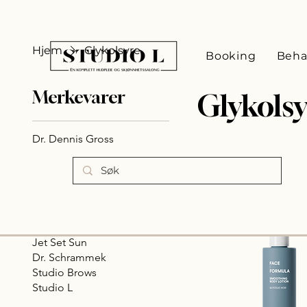
Hjem
Glykolsyre
Booking
Beha
Merkevarer
Glykolsy
Dr. Dennis Gross
Elixir Cosmeceuticals / Face
2 produkter
Formula
Frøya Cosmetics
Grande Cosmetics
Hdbrows
InLei
Jet Set Sun
Dr. Schrammek
Studio Brows
Studio L