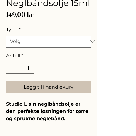
Neglbåndsolje 15ml
Pris
149,00 kr
Type
*
Antall
*
Legg til i handlekurv
Studio L sin neglbåndsolje er
den perfekte løsningen for tørre
og sprukne neglebånd.
En neglebåndsolje tilfører rikelig
med fuktighet både til