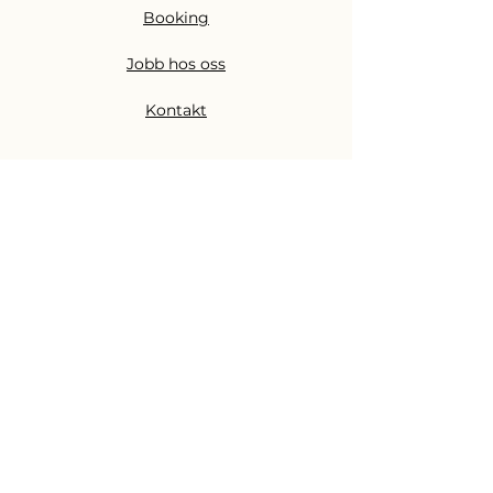
Booking
Jobb hos oss
Kontakt
Nettbutikk
Alle produkter
Merkevarer
Gratis konsultasjon
Skjønnhetsbransjen
Akademi