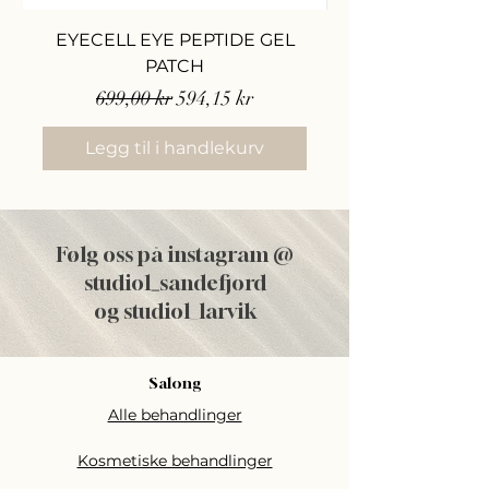
EYECELL EYE PEPTIDE GEL
PATCH
Vanlig pris
Salgspris
699,00 kr
594,15 kr
Legg til i handlekurv
Følg oss på instagram @
studiol
_
sandefjord
og studiol_larvik
Salong
Alle behandlinger
Kosmetiske behandlinger